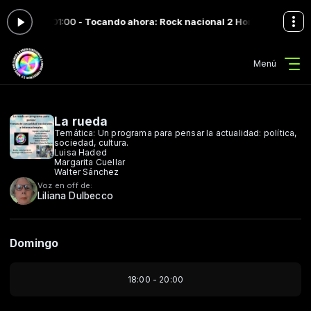
22:00 a las 01:00 -
Tocando ahora: Rock nacional 2 Horas
Las sombras
Menú
La rueda
Temática: Un programa para pensar la actualidad: política,
sociedad, cultura.
Luisa Haded
Margarita Cuellar
Walter Sánchez
Voz en off de:
Liliana Dulbecco
Domingo
18:00 - 20:00