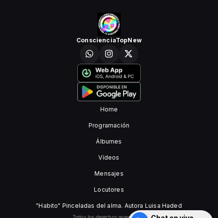
ConscienciaTopNew
Home
Programación
Álbumes
Vídeos
Mensajes
Locutores
"Habito" Pinceladas del alma. Autora Luisa Haded
Chat en vivo
Todos los derechos reservados.