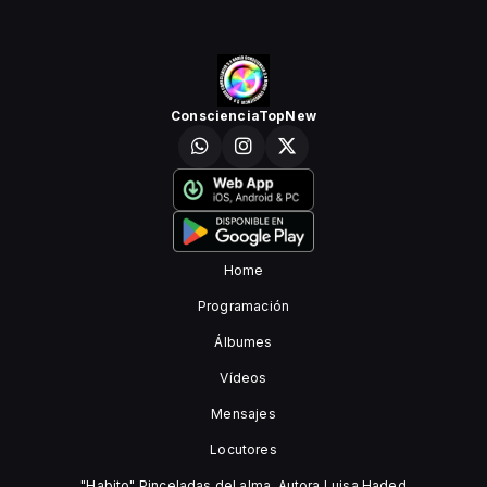
ConscienciaTopNew
Home
Programación
Álbumes
Vídeos
Mensajes
Locutores
"Habito" Pinceladas del alma. Autora Luisa Haded