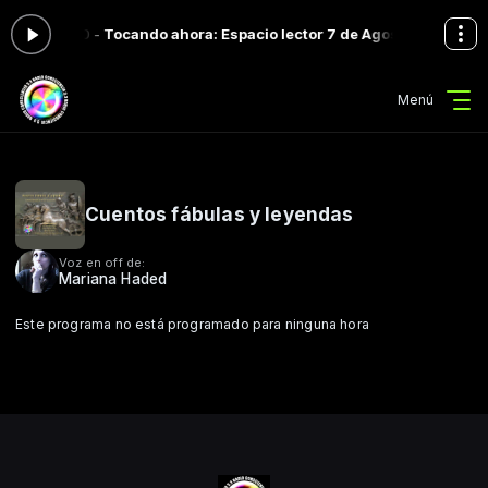
0 a las 16:00 -
Tocando ahora: Espacio lector 7 de Agosto 2026
Espac
Menú
Cuentos fábulas y leyendas
Voz en off de:
Mariana Haded
Este programa no está programado para ninguna hora