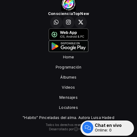
ConscienciaTopNew
Home
Programación
Álbumes
Vídeos
Mensajes
Locutores
"Habito" Pinceladas del alma. Autora Luisa Haded
Chat en vivo
Todos los derechos reservados.
Desarrollado por
Online:
0