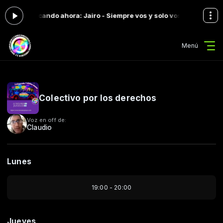
s 08:00 -
Tocando ahora: Jairo - Siempre vos y solo vos (1981)
Música 
Menú
Colectivo por los derechos
Voz en off de:
Claudio
Lunes
19:00 - 20:00
Jueves